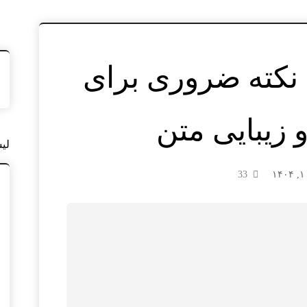
تایپوگرافی: ۱۵ نکته ضروری برای
 زیبایی متن
لی
33