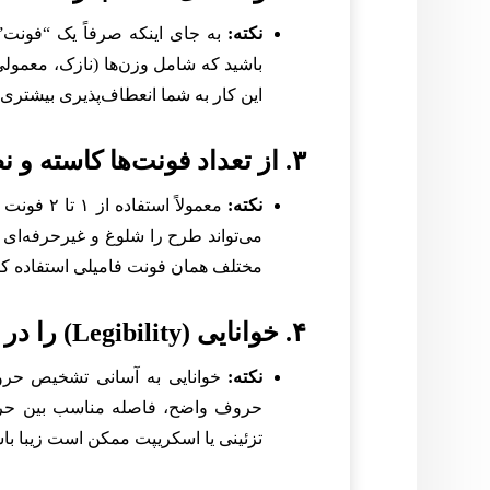
نکته:
باشید که شامل وزن‌ها (نازک، معمول
این کار به شما انعطاف‌پذیری بیشتر
۳. از تعداد فونت‌ها کاسته و نظم را حفظ کنید
نکته:
معمولاً اس
می‌تواند طرح را شلوغ و غیرحرفه‌ای نش
مختلف همان فونت فامیلی استفاده کنی
۴. خوانایی (Legibility) را در اولویت قرار دهید
نکته:
خوانایی به آسانی تشخیص حروف
حروف واضح، فاصله مناسب بین حروف
تزئینی یا اسکریپت ممکن است زیبا با