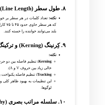
۸. طول سطر (Line Length) را بهینه کنید
نکته:
تعداد کلمات در هر سطر بر خوانا
که هر 
بلند می‌توانند خواننده را خسته کنند.
۹. کِرنینگ (Kerning) و ترکینگ (Tracking) را درک کنید
نکته:
Kerning:
تنظیم فاصله بین دو حر
خالی زیاد بین حروف V و A).
Tracking:
تنظیم فاصله یکنواخت ب
این تنظیمات به بهبود ظاهر کلی و
لوگوها.
۱۰. سلسله مراتب بصری (Visual Hierarchy) را ایجاد کنید