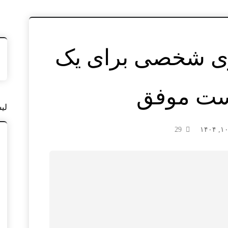
زی شخصی برای یک
ست موفق
لی
29